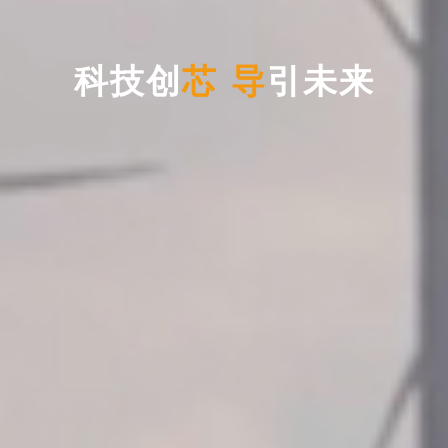
科
技
创
芯
导
引
未
来