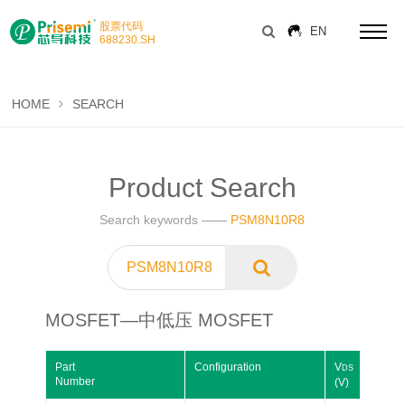
股票代码
EN
688230
.SH
HOME
SEARCH
Product Search
Search keywords ——
PSM8N10R8
MOSFET—中低压 MOSFET
Part
Configuration
V
Number
(V)