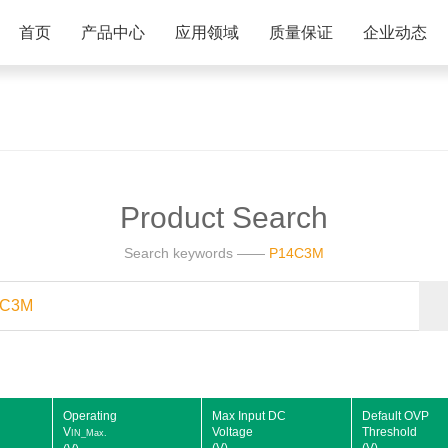
首页
产品中心
应用领域
质量保证
企业动态
Product Search
Search keywords ——
P14C3M
Operating
Max Input DC
Default OVP
V
Voltage
Threshold