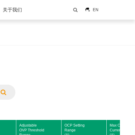
关于我们
EN
Adjustable
OCP Setting
Max Continous
OVP Threshold
Range
Current