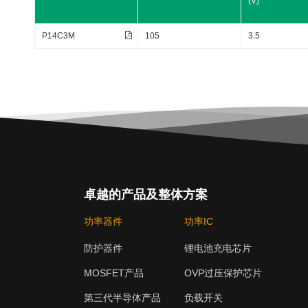
(V)
P14C3M
105
3.5
DS(ON)_Typ.
卓越的产品及整体方案
功率器件
功率IC
防护器件
锂电池充电芯片
MOSFET产品
OVP过压保护芯片
第三代半导体产品
负载开关