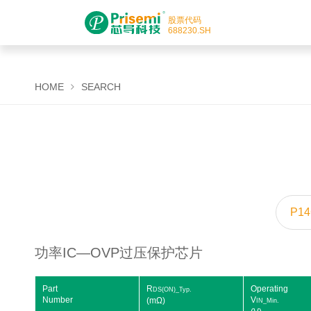
股票代码
688230
.SH
HOME
SEARCH
功率IC—OVP过压保护芯片
Part
R
Operating
Number
V
(mΩ)