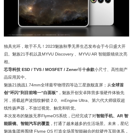
独具光环，敢于不凡！2023魅族秋季无界生态发布会于今日盛大开
启。魅族21手机以及MYVU Discovery 、MYVU AR 智能眼镜依次亮
相。
芯导科技 ESD / TVS / MOSFET / Zener
等
十余款
小尺寸、高性能产
品应用其中。
魅族21挑战1.74mm全球最窄物理四等边三星旗舰直屏；从
全球首
创“环闪”到目前唯一“白面板”
，魅族开创安卓阵营多项硬件体验先
河，搭载超声波指纹解锁 2.0、mEngine Ultra、第六代大师级双超
线性扬声器，不放过视觉、触觉和听觉。
本次发布的魅族无界FlymeOS系统，已经完成了对
智能手机、AR 智
能眼镜、智能汽车的覆盖
，打通了越来越多的生活场景。未来，星纪
魅族集团将围绕 Flyme OS 打造全场景智能融合的软硬件互联体系，