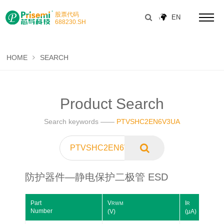
股票代码
EN
688230
.SH
HOME
SEARCH
Product Search
Search keywords ——
PTVSHC2EN6V3UA
防护器件—静电保护二极管 ESD
Part
V
I
Number
(V)
(μA)