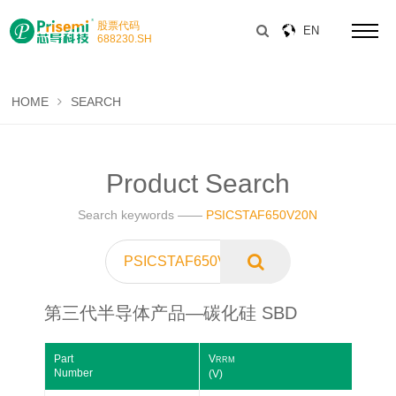
股票代码
EN
688230
.SH
HOME
SEARCH
Product Search
Search keywords ——
PSICSTAF650V20N
第三代半导体产品—碳化硅 SBD
Part
V
V
Number
(V)
(V)