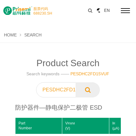
股票代码
EN
688230
.SH
HOME
SEARCH
Product Search
Search keywords ——
PESDHC2FD15VUF
防护器件—静电保护二极管 ESD
Part
V
I
Number
(V)
(μA)