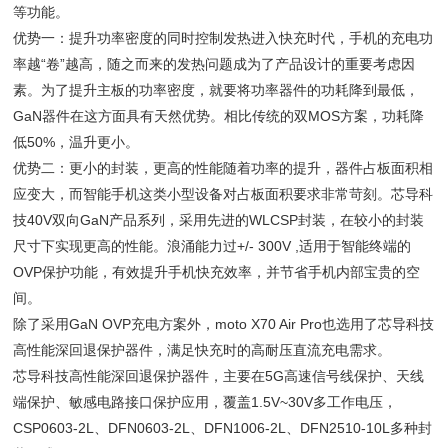
等功能。
优势一：提升功率密度的同时控制发热进入快充时代，手机的充电功
率越“卷”越高，随之而来的发热问题成为了产品设计的重要考虑因
素。为了提升主板的功率密度，就要将功率器件的功耗降到最低，
GaN器件在这方面具有天然优势。相比传统的双MOS方案，功耗降
低50%，温升更小。
优势二：更小的封装，更高的性能随着功率的提升，器件占板面积相
应变大，而智能手机这类小型设备对占板面积要求非常苛刻。芯导科
技40V双向GaN产品系列，采用先进的WLCSP封装，在较小的封装
尺寸下实现更高的性能。浪涌能力过+/- 300V ,适用于智能终端的
OVP保护功能，有效提升手机快充效率，并节省手机内部宝贵的空
间。
除了采用GaN OVP充电方案外，moto X70 Air Pro也选用了芯导科技
高性能深回退保护器件，满足快充时的高耐压直流充电需求。
芯导科技高性能深回退保护器件，主要在5G高速信号线保护、天线
端保护、敏感电路接口保护应用，覆盖1.5V~30V多工作电压，
CSP0603-2L、DFN0603-2L、DFN1006-2L、DFN2510-10L多种封